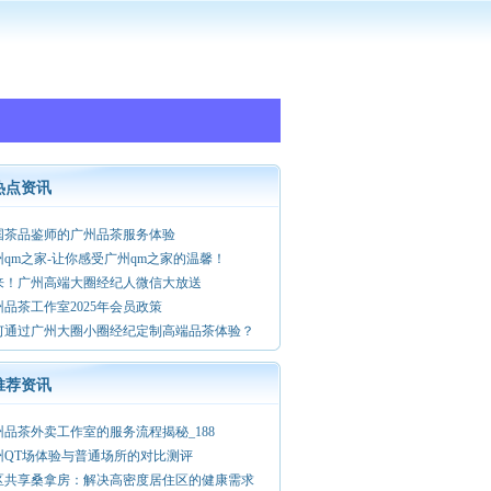
热点资讯
国茶品鉴师的广州品茶服务体验
州qm之家-让你感受广州qm之家的温馨！
来！广州高端大圈经纪人微信大放送
州品茶工作室2025年会员政策
何通过广州大圈小圈经纪定制高端品茶体验？
推荐资讯
州品茶外卖工作室的服务流程揭秘_188
州QT场体验与普通场所的对比测评
区共享桑拿房：解决高密度居住区的健康需求