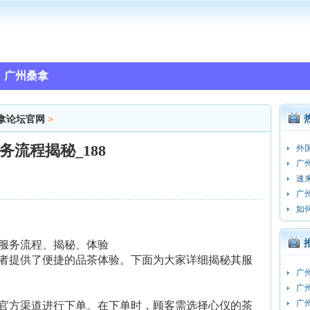
广州桑拿
拿论坛官网
>
流程揭秘_188
外
广
速
广
如
服务流程、揭秘、体验
者提供了便捷的品茶体验。下面为大家详细揭秘其服
广
广
广
官方渠道进行下单。在下单时，顾客需选择心仪的茶