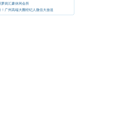
州萝岗汇豪休闲会所
来！广州高端大圈经纪人微信大放送