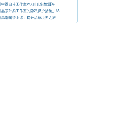
州中圈自带工作室WX的真实性测评
州品茶外卖工作室的隐私保护措施_185
州高端喝茶上课：提升品茶境界之旅