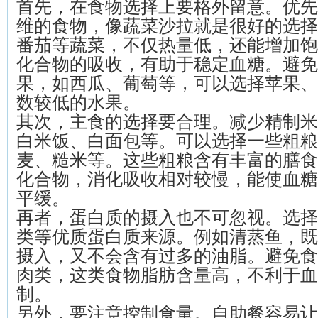
首先，在食物选择上要格外留意。优先
维的食物，像蔬菜沙拉就是很好的选择
番茄等蔬菜，不仅热量低，还能增加饱
化合物的吸收，有助于稳定血糖。避免
果，如西瓜、葡萄等，可以选择苹果、
数较低的水果。
其次，主食的选择要合理。减少精制米
白米饭、白面包等。可以选择一些粗粮
麦、糙米等。这些粗粮含有丰富的膳食
化合物，消化吸收相对较慢，能使血糖
平缓。
再者，蛋白质的摄入也不可忽视。选择
类等优质蛋白质来源。例如清蒸鱼，既
摄入，又不会含有过多的油脂。避免食
肉类，这类食物脂肪含量高，不利于血
制。
另外，要注意控制食量。自助餐容易让