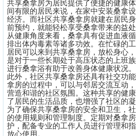
共享桑拿房为居民提供了便捷的健康体
间有限的居民来说，在家中安装桑拿设
经济。而社区共享桑拿房就建在居民身
前预约，就能轻松享受桑拿带来的益处
从健康角度来看，桑拿具有促进血液循
排出体内毒素等诸多功效。在忙碌的工
居民可以来到共享桑拿房，放松身心，
是对于一些长期处于高压状态的上班族
进行桑拿浴有助于改善身体健康状况。
此外，社区共享桑拿房还具有社交功能
拿房的过程中，可以与邻居交流互动，
营造和谐的社区氛围。这种共享的健康
了居民的生活品质，也增强了社区的凝
为了确保共享桑拿房的安全和卫生，社
的使用规则和管理制度。定期对桑拿房
护，配备专业的工作人员进行管理和指
放心使用。