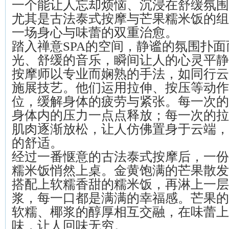
一个能让人忘却烦恼、沉浸在舒缓氛围
尤其是古法泰式按摩与芒果糯米饭的组
一场身心与味蕾的双重治愈。
踏入禅意SPA的空间，静谧的氛围扑
光、舒缓的音乐，瞬间让人的心灵平静
按摩师以专业而娴熟的手法，如同行云
施展技艺。他们运用拉伸、按压等动作
位，缓解身体的疲劳与紧张。每一次的
身体内的压力一点点释放；每一次的拉
肌肉逐渐放松，让人仿佛置身于云端，
的舒适。
经过一番惬意的古法泰式按摩后，一份
糯米饭悄然上桌。金黄饱满的芒果散发
搭配上软糯香甜的糯米饭，再淋上一层
浆，每一口都是满满的幸福感。芒果的
软糯、椰浆的醇厚相互交融，在味蕾上
味，让人回味无穷。